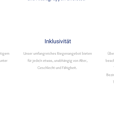
Inklusivität
itigem
Unser umfangreiches Riegenangebot bieten
Über
unter
für jede/n etwas, unabhängig von Alter,
beach
Geschlecht und Fähigkeit.
Bezi