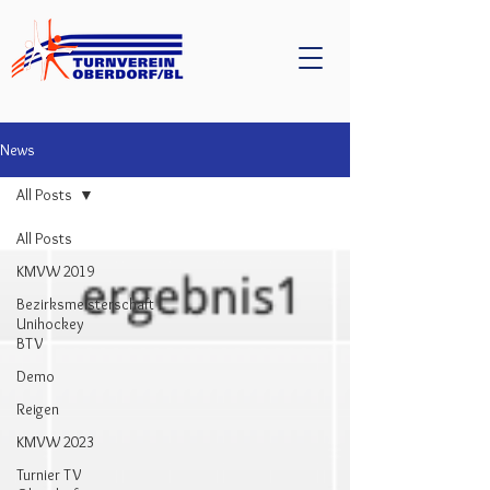
News
All Posts
All Posts
KMVW 2019
Bezirksmeisterschaft
Unihockey
BTV
Demo
Reigen
KMVW 2023
Turnier TV