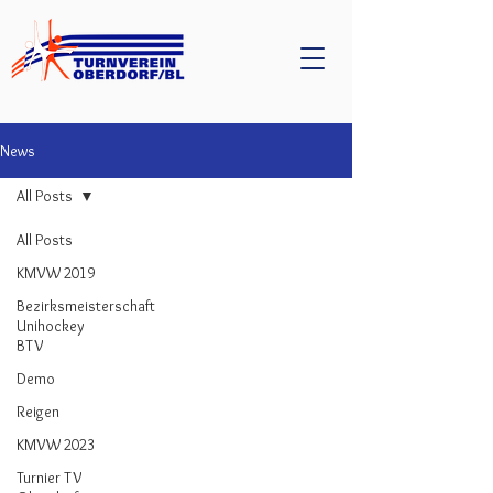
News
All Posts
All Posts
KMVW 2019
Bezirksmeisterschaft
Unihockey
BTV
Demo
Reigen
KMVW 2023
Turnier TV