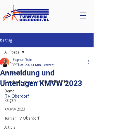
Beitrag
All Posts
Stephen Tosin
All Posts
20. Dez. 2023
1 Min. Lesezeit
Anmeldung und
KMVW 2019
Unterlagen KMVW 2023
Bezirksmeisterschaft Unihockey BTV
Demo
TV Oberdorf
Reigen
KMVW 2023
Turnier TV Oberdorf
Article