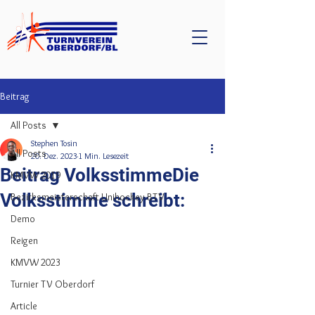
Beitrag
All Posts
Stephen Tosin
All Posts
20. Dez. 2023
1 Min. Lesezeit
Beitrag VolksstimmeDie
KMVW 2019
Volksstimme schreibt:
Bezirksmeisterschaft Unihockey BTV
Demo
Reigen
KMVW 2023
Turnier TV Oberdorf
Article