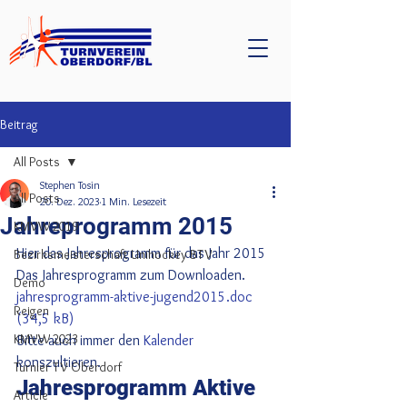
Beitrag
All Posts
Stephen Tosin
All Posts
20. Dez. 2023
1 Min. Lesezeit
Jahreprogramm 2015
KMVW 2019
Hier das Jahresprogramm für das Jahr 2015
Bezirksmeisterschaft Unihockey BTV
Das Jahresprogramm zum Downloaden. 
Demo
jahresprogramm-aktive-jugend2015.doc 
Reigen
(34,5 kB)
KMVW 2023
Bitte auch immer den 
Kalender
konszultieren.
Turnier TV Oberdorf
Jahresprogramm Aktive 
Article