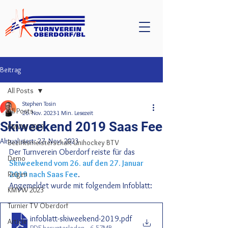
Beitrag
All Posts
Stephen Tosin
All Posts
26. Nov. 2023
1 Min. Lesezeit
Skiweekend 2019 Saas Fee
KMVW 2019
Aktualisiert:
27. Nov. 2023
Bezirksmeisterschaft Unihockey BTV
Der Turnverein Oberdorf reiste für das 
Demo
Skiweekend vom 26. auf den 27. Januar 
Reigen
2019 nach Saas Fee
.
Angemeldet wurde mit folgendem Infoblatt:
KMVW 2023
Turnier TV Oberdorf
infoblatt-skiweekend-2019
.pdf
Article
PDF herunterladen • 6.57MB